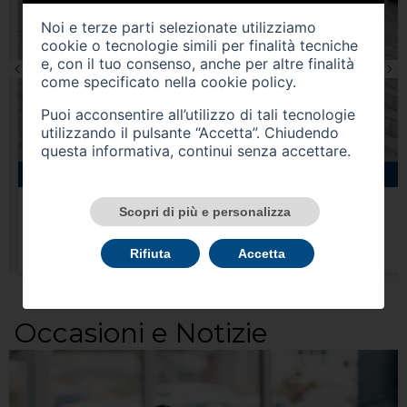
Noi e terze parti selezionate utilizziamo
cookie o tecnologie simili per finalità tecniche
e, con il tuo consenso, anche per altre finalità
come specificato nella
cookie policy
.
Puoi acconsentire all’utilizzo di tali tecnologie
utilizzando il pulsante “Accetta”. Chiudendo
questa informativa, continui senza accettare.
27311 km
ibrida
03/2023
FORD Puma '19->
Scopri di più e personalizza
USATO
Prezzo 18.700,00 €
Rifiuta
Accetta
Occasioni e Notizie