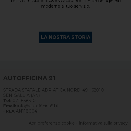
TECNOLOGIA ALL’AVANGUARDIA - Le tecnologie più
moderne al tuo servizio.
LA NOSTRA STORIA
AUTOFFICINA 91
STRADA STATALE ADRIATICA NORD, 49 - 62010
SENIGALLIA (AN)
Tel:
071 668310
Email:
info@autofficina91.it
-
REA
AN118004
Apri preferenze cookie
-
Informativa sulla privacy