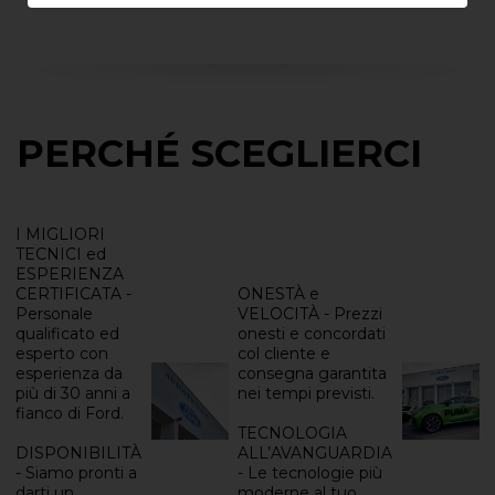
PERCHÉ SCEGLIERCI
I MIGLIORI
TECNICI ed
ESPERIENZA
CERTIFICATA -
ONESTÀ e
Personale
VELOCITÀ - Prezzi
qualificato ed
onesti e concordati
esperto con
col cliente e
esperienza da
consegna garantita
più di 30 anni a
nei tempi previsti.
fianco di Ford.
TECNOLOGIA
DISPONIBILITÀ
ALL’AVANGUARDIA
- Siamo pronti a
- Le tecnologie più
darti un
moderne al tuo