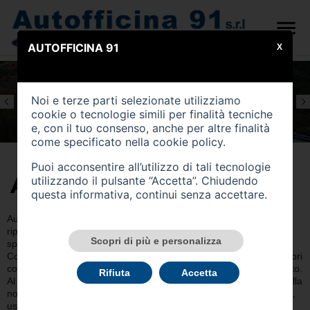
AUTOFFICINA 91
X
Noi e terze parti selezionate utilizziamo
cookie o tecnologie simili per finalità tecniche
e, con il tuo consenso, anche per altre finalità
come specificato nella
cookie policy
.
Puoi acconsentire all’utilizzo di tali tecnologie
AUTOFFICINA 91
utilizzando il pulsante “Accetta”. Chiudendo
questa informativa, continui senza accettare.
Autofficina 91 si occupa di
meccanica auto
, assistenza e
riparazioni auto.
Autofficina autorizzata Ford
, l’azienda è
Scopri di più e personalizza
specializzata nella vendita e assistenza di auto Ford.
Con una lunga esperienza nel settore, il personale garantisce lavori
completi e di qualità che sapranno rimettere a nuovo la vostra auto.
Rifiuta
Accetta
Al tuo fianco per offriti tutti i servizi per la tua l'auto. Nella sede della
nostra autofficina ci occupiamo anche della vendita di auto nuove,
usate e a km 0 multimarca e specializzati Ford.