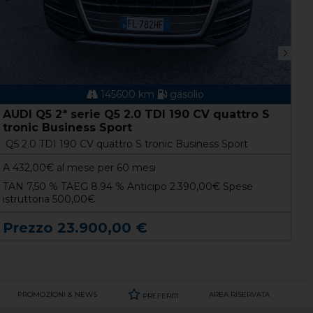
145600 km
gasolio
AUDI Q5 2ª serie Q5 2.0 TDI 190 CV quattro S
F
tronic Business Sport
C
Q5 2.0 TDI 190 CV quattro S tronic Business Sport
P
A
432,00
€ al mese per 60 mesi
TAN 7,50 % TAEG 8.94 % Anticipo 2.390,00€ Spese
T
istruttoria 500,00€
i
Prezzo 23.900,00 €
P
PROMOZIONI & NEWS
AREA RISERVATA
PREFERITI