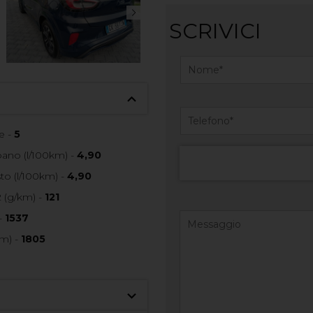
SCRIVICI
e -
5
no (l/100km) -
4,90
o (l/100km) -
4,90
 (g/km) -
121
-
1537
m) -
1805