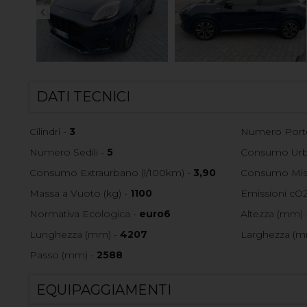
DATI TECNICI
Cilindri -
3
Numero Port
Numero Sedili -
5
Consumo Urba
Consumo Extraurbano (l/100km) -
3,90
Consumo Mist
Massa a Vuoto (kg) -
1100
Emissioni cO2
Normativa Ecologica -
euro6
Altezza (mm) 
Lunghezza (mm) -
4207
Larghezza (m
Passo (mm) -
2588
EQUIPAGGIAMENTI