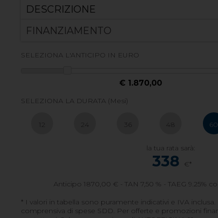
DESCRIZIONE
FINANZIAMENTO
SELEZIONA L'ANTICIPO IN EURO
€ 1.870,00
SELEZIONA LA DURATA (Mesi)
12
24
36
48
6
la tua rata sarà:
338
€*
Anticipo
1870,00
€ - TAN 7,50 % - TAEG
9.25
% co
* I valori in tabella sono puramente indicativi e IVA inclusa.
comprensiva di spese SDD. Per offerte e promozioni finanzi