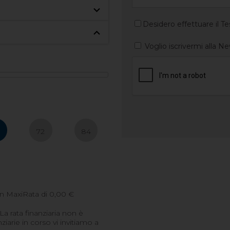
Desidero effettuare il Te
Voglio iscrivermi alla N
0
72
84
n MaxiRata di
0,00
€
 La rata finanziaria non è
arie in corso vi invitiamo a