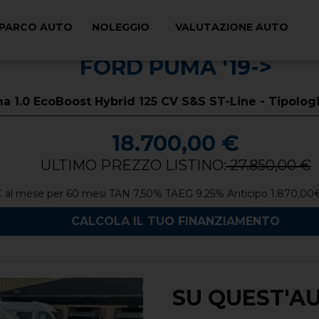
PARCO AUTO
NOLEGGIO
VALUTAZIONE AUTO
FORD PUMA '19->
a 1.0 EcoBoost Hybrid 125 CV S&S ST-Line - Tipolog
18.700,00 €
ULTIMO PREZZO LISTINO:
27.850,00 €
€
al mese per
60
mesi TAN
7,50
%
TAEG
9.25
%
Anticipo
1.870,00
CALCOLA IL TUO FINANZIAMENTO
SU QUEST'A