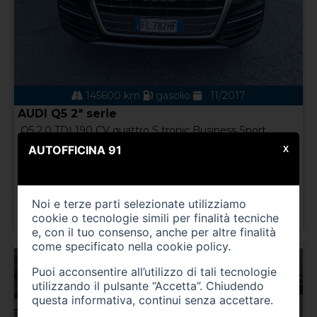
145600 km
gasolio
11/2017
AUDI Q5 2ª serie
Q5 2.0 TDI 190 CV quattro S tronic Business Sport
AUTOFFICINA 91
X
A
432,00
€ al mese per 60 mesi
TAN 7,50 % TAEG 8.94 % Anticipo 2.390,00 € Spese
istruttoria 500,00 €
Noi e terze parti selezionate utilizziamo
Prezzo 23.900,00 €
cookie o tecnologie simili per finalità tecniche
e, con il tuo consenso, anche per altre finalità
come specificato nella
cookie policy
.
Puoi acconsentire all’utilizzo di tali tecnologie
utilizzando il pulsante “Accetta”. Chiudendo
questa informativa, continui senza accettare.