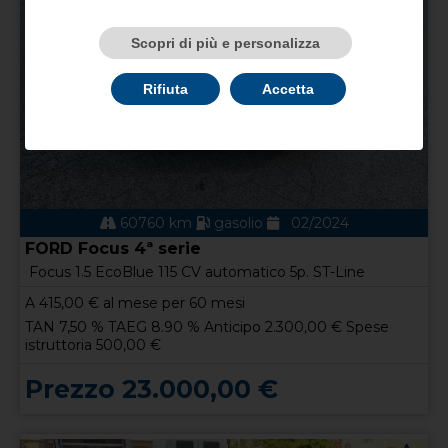
Scopri di più e personalizza
Rifiuta
Accetta
60760 km
gasolio
02/2024
FORD Focus 4ª serie
Focus 1.5 EcoBlue 115 CV automatico 5p. ST-Line
A
415,00
€ al mese per 60 mesi
TAN 7,50 % TAEG 8.90 % Anticipo 2.300,00 € Spese
istruttoria 500,00 €
Prezzo 23.000,00 €