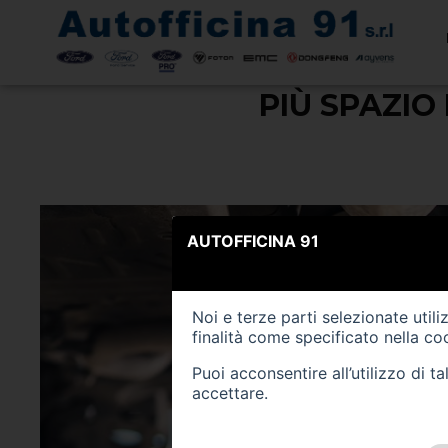
< Torna indietro
PIÙ SPAZIO
AUTOFFICINA 91
Noi e terze parti selezionate util
finalità come specificato nella
coo
Puoi acconsentire all’utilizzo di 
accettare.