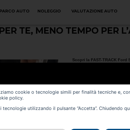
PARCO AUTO
NOLEGGIO
VALUTAZIONE AUTO
 PER TE, MENO TEMPO PER L
Scopri la FAST-TRACK Ford 
Da oggi, se effettui un taglian
che lavorano sulla tua auto c
Senza alcun costo aggiuntivo su
Perchè prima di prenderci cura 
izziamo cookie o tecnologie simili per finalità tecniche e, co
kie policy
.
tali tecnologie utilizzando il pulsante “Accetta”. Chiudendo q