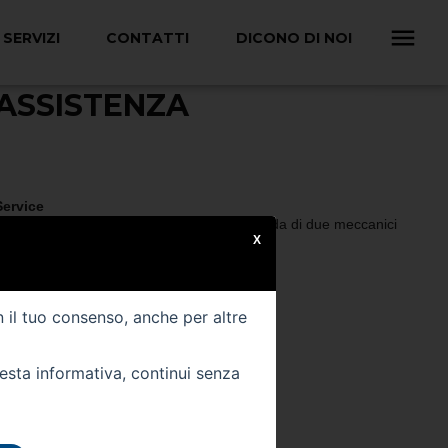
SERVIZI
CONTATTI
DICONO DI NOI
’ASSISTENZA
Service
do completo, puoi richiedere l’assistenza rapida di due meccanici
X
ontemporaneamente.
l servizio.
della tua Ford, pensiamo a te.
n il tuo consenso, anche per altre
uesta informativa, continui senza