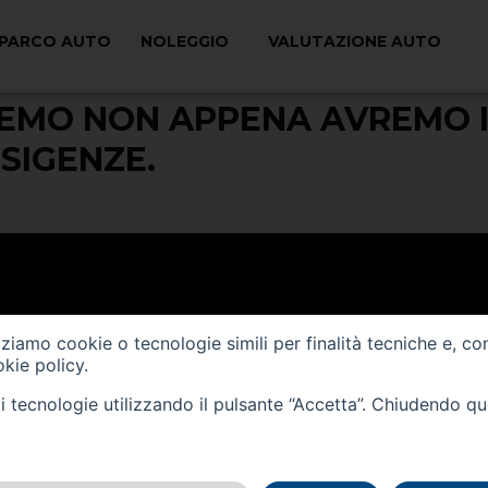
PARCO AUTO
NOLEGGIO
VALUTAZIONE AUTO
COLO CHE STAVI CERCANDO? 
REMO NON APPENA AVREMO I
SIGENZE.
izziamo cookie o tecnologie simili per finalità tecniche e, co
kie policy
.
tali tecnologie utilizzando il pulsante “Accetta”. Chiudendo q