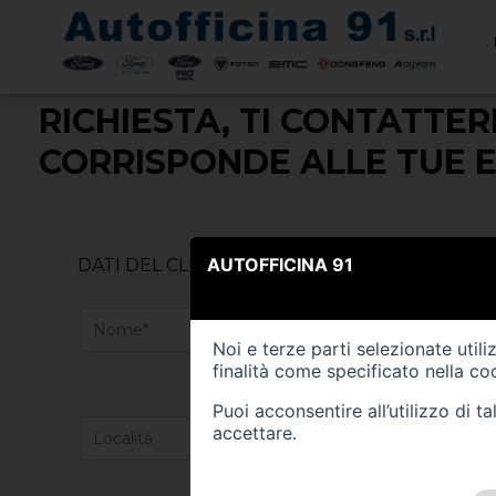
NON HAI TROVATO IL VEI
RICHIESTA, TI CONTATTE
CORRISPONDE ALLE TUE E
AUTOFFICINA 91
DATI DEL CLIENTE
Noi e terze parti selezionate util
finalità come specificato nella
coo
Puoi acconsentire all’utilizzo di 
accettare.