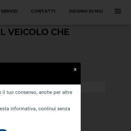
SERVIZI
CONTATTI
DICONO DI NOI
INVIACI LA TUA
L VEICOLO CHE
X
n il tuo consenso, anche per altre
uesta informativa, continui senza