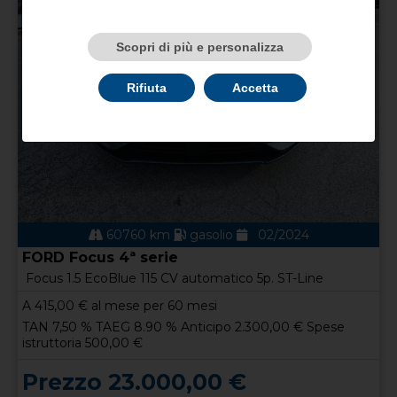
Scopri di più e personalizza
Rifiuta
Accetta
60760 km
gasolio
02/2024
FORD Focus 4ª serie
Focus 1.5 EcoBlue 115 CV automatico 5p. ST-Line
A
415,00
€ al mese per 60 mesi
TAN 7,50 % TAEG 8.90 % Anticipo 2.300,00 € Spese
istruttoria 500,00 €
Prezzo 23.000,00 €