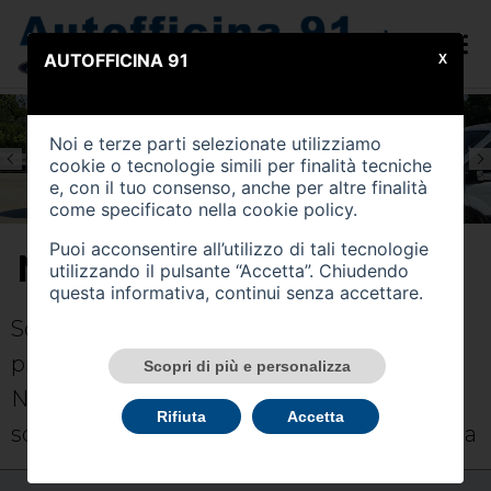
AUTOFFICINA 91
X
Noi e terze parti selezionate utilizziamo
cookie o tecnologie simili per finalità tecniche
e, con il tuo consenso, anche per altre finalità
come specificato nella
cookie policy
.
Puoi acconsentire all’utilizzo di tali tecnologie
NOLEGGIO AUTO
utilizzando il pulsante “Accetta”. Chiudendo
questa informativa, continui senza accettare.
Scegli tra le formule di Noleggio che
preferisci. I nostri esperti dedicati al
Scopri di più e personalizza
Noleggio ti aiuteranno a trovare la
Rifiuta
Accetta
soluzione più adatta a te e al tuo stile di vita